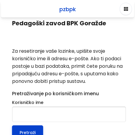
Preskoči na sadržaj
pzbpk
Naslovnica
Prijava
Zaboravljena lozinka
Pedagoški zavod BPK Goražde
Za resetiranje vaše lozinke, upišite svoje
korisničko ime ili adresu e-pošte. Ako ti podaci
postoje u bazi podataka, primit ćete poruku na
pripadajuću adresu e-pošte, s uputama kako
ponovno dobiti pristup sustavu.
Pretraživanje po korisničkom imenu
Korisničko ime